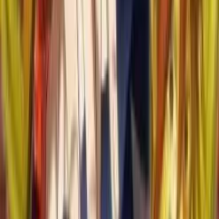
6 Jul 2024
Ep 1110
29 Jun 2024
Ep 1109
23 Jun 2024
Ep 1109
16 Jun 2024
Ep 1108