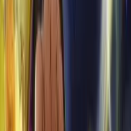
27 Sep 2024
Ep 1120
21 Sep 2024
Ep 1119
13 Sep 2024
Ep 1118
6 Sep 2024
Ep 1117