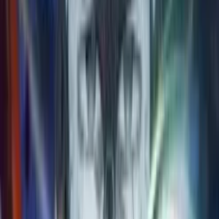
Ep 1172
2 Agu 2026
Ep 1171
25 Jul 2026
Ep 1170
18 Jul 2026
Ep 1169