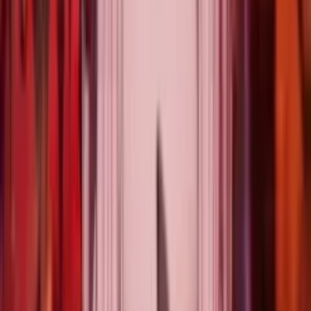
5.8
337
Completed
Elf-san wa Yaserarenai.
TV
6.3
18
Completed
Arne no Jikenbo
Ep 13
TV
8.0
73
Ongoing
Reincarnation no Kaben