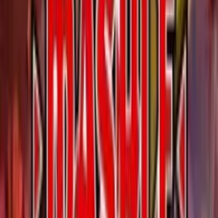
22 Mar 2024
Ep 1097
8 Mar 2024
Ep 1096
1 Mar 2024
Ep 1095
23 Feb 2024
Ep 1094