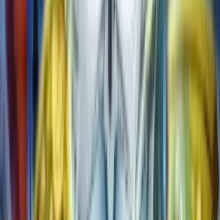
6 Jun 2026
Ep 1164
31 Mei 2026
Ep 1163
23 Mei 2026
Ep 1162
17 Mei 2026
Ep 1161