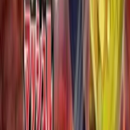
11 Mei 2024
Ep 1103
2 Mei 2024
Ep 1102
27 Apr 2024
Ep 1101
21 Apr 2024
Ep 1101