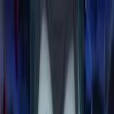
Beranda
Anime
Donghua
Jadwal
Populer
Genre
Blog
Anime
Ongoing
TV
One Piece
8.7
1.6K
ditonton
96
Episode
Barely surviving in a barrel after passing through a terrible whirlpool
at sea, carefree Monkey D. Luffy ends up aboard a ship under attack
by fearsome pirates. Despite being a naive-looking teenager, he is
not to be underestimated. Unmatched in battle, Luffy is a pirate