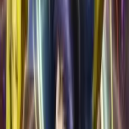
26 Sep 2025
Ep 1144
19 Sep 2025
Ep 1143
13 Sep 2025
Ep 1142
7 Sep 2025
Ep 1142