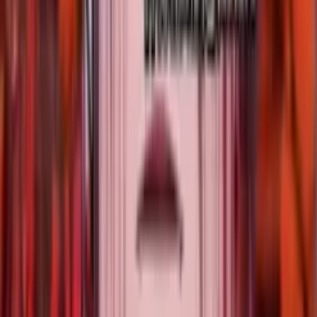
16 Feb 2024
Tampilkan Semua
96
Episode
Serial Terkait
TV
8.0
37
Ongoing
Arcane: League of Legends Season 2
TV
6.5
23
Completed
Ishura
TV